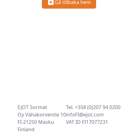
Gå tillbaka hem
EJOT Sormat
Tel. +358 (0)207 94 0200
Oy Vähäkorventie 10
infoFI@ejot.com
FI-21250 Masku
VAT ID FI17077231
Finland