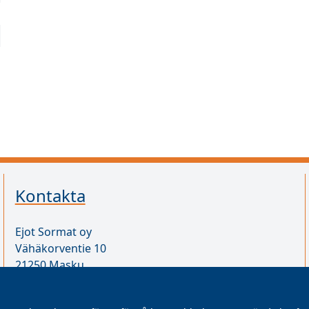
Kontakta
Ejot Sormat oy
Vähäkorventie 10
21250 Masku
Finland
VAT ID FI17077231