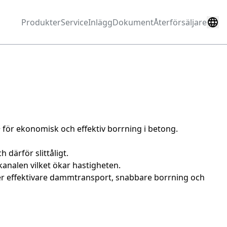
Produkter
Service
Inlägg
Dokument
Återförsäljare
+ för ekonomisk och effektiv borrning i betong.
 därför slittåligt.
analen vilket ökar hastigheten.
r effektivare dammtransport, snabbare borrning och 