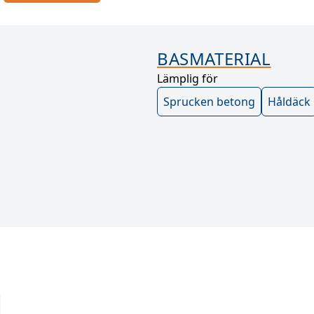
BASMATERIAL
Lämplig för
Sprucken betong
Håldäck