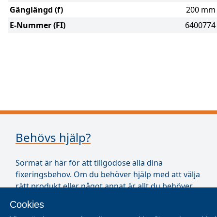
Gänglängd (f)
200 mm
E-Nummer (FI)
6400774
Behövs hjälp?
Sormat är här för att tillgodose alla dina
fixeringsbehov. Om du behöver hjälp med att välja
rätt produkt eller något annat är allt du behöver
göra att fråga.
Cookies
E-mail