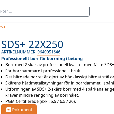
250
SDS+ 22X250
ARTIKELNUMMER
9640051646
Professionellt borr för borrning i betong
Borr med 2 skär av professionell kvalitet med fäste SDS
För borrhammare i professionellt bruk.
Det härdade borret är gjort av högklassigt härdat stål och
Skärens hårdmetallstyrningar för in borrdammet i spånk
Utformingen av SDS+ 2-skärs borr med 4 spårkanaler ge
kräver mindre rengöring av borrhålet.
PGM Certifierade (exkl. 5,5 / 6,5 / 26).
Dokument