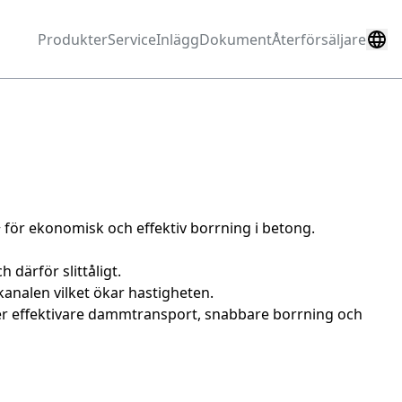
Produkter
Service
Inlägg
Dokument
Återförsäljare
+ för ekonomisk och effektiv borrning i betong.
 därför slittåligt.
analen vilket ökar hastigheten.
r effektivare dammtransport, snabbare borrning och 