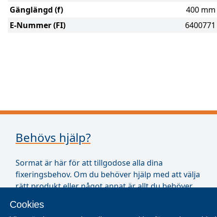
Gänglängd (f)
400 mm
E-Nummer (FI)
6400771
Behövs hjälp?
Sormat är här för att tillgodose alla dina
fixeringsbehov. Om du behöver hjälp med att välja
rätt produkt eller något annat är allt du behöver
göra att fråga.
Cookies
E-mail