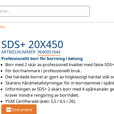
450
SDS+ 20X450
ARTIKELNUMMER
9640051644
Professionellt borr för borrning i betong
Borr med 2 skär av professionell kvalitet med fäste SDS
För borrhammare i professionellt bruk.
Det härdade borret är gjort av högklassigt härdat stål och
Skärens hårdmetallstyrningar för in borrdammet i spånk
Utformingen av SDS+ 2-skärs borr med 4 spårkanaler ge
kräver mindre rengöring av borrhålet.
PGM Certifierade (exkl. 5,5 / 6,5 / 26).
Dokument