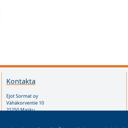
Kontakta
Ejot Sormat oy
Vähäkorventie 10
21250 Masku
Finland
VAT ID FI17077231