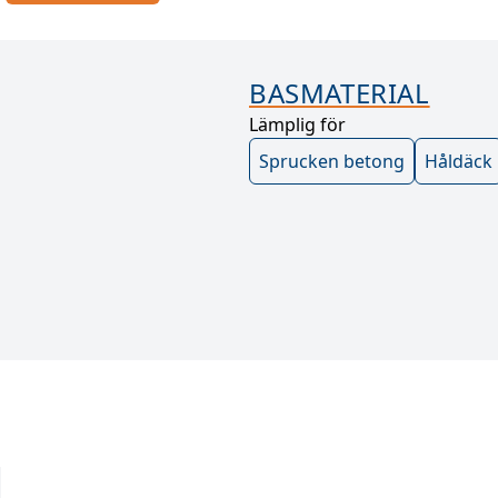
BASMATERIAL
Lämplig för
Sprucken betong
Håldäck