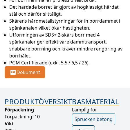
För borrhammare i professionellt bruk.
Det härdade borret är gjort av högklassigt härdat 
stål och därför slittåligt.
Skärens hårdmetallstyrningar för in borrdammet i 
spånkanalen vilket ökar hastigheten.
Utformingen av SDS+ 2-skärs borr med 4 
spårkanaler ger effektivare dammtransport, 
snabbare borrning och kräver mindre rengöring av 
borrhålet.
PGM Certifierade (exkl. 5,5 / 6,5 / 26).
Dokument
PRODUKTÖVERSIKT
BASMATERIAL
Förpackning
Lämplig för
Förpackning: 10
Sprucken betong
Vikt