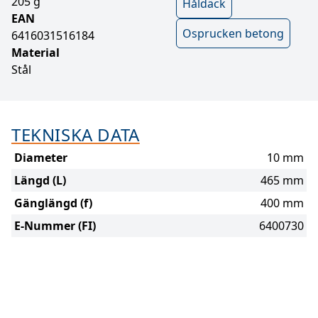
205 g
Håldäck
EAN
Osprucken betong
6416031516184
Material
Stål
TEKNISKA DATA
Diameter
10 mm
Längd (L)
465 mm
Gänglängd (f)
400 mm
E-Nummer (FI)
6400730