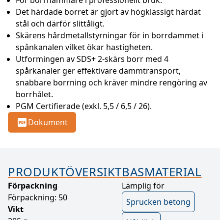
För borrhammare i professionellt bruk.
Det härdade borret är gjort av högklassigt härdat 
stål och därför slittåligt.
Skärens hårdmetallstyrningar för in borrdammet i 
spånkanalen vilket ökar hastigheten.
Utformingen av SDS+ 2-skärs borr med 4 
spårkanaler ger effektivare dammtransport, 
snabbare borrning och kräver mindre rengöring av 
borrhålet.
PGM Certifierade (exkl. 5,5 / 6,5 / 26).
Dokument
PRODUKTÖVERSIKT
BASMATERIAL
Förpackning
Lämplig för
Förpackning: 50
Sprucken betong
Vikt