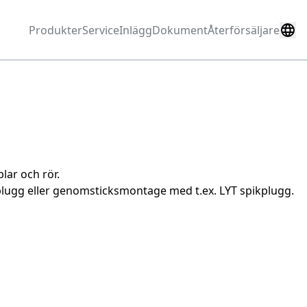
Produkter
Service
Inlägg
Dokument
Återförsäljare
lar och rör.
 plugg eller genomsticksmontage med t.ex. LYT spikplugg.