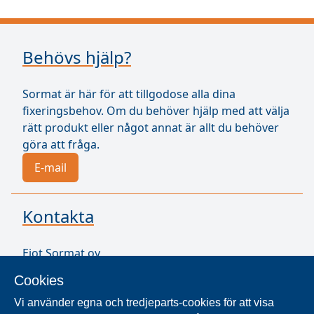
Behövs hjälp?
Sormat är här för att tillgodose alla dina
fixeringsbehov. Om du behöver hjälp med att välja
rätt produkt eller något annat är allt du behöver
göra att fråga.
E-mail
Kontakta
Ejot Sormat oy
Vähäkorventie 10
Cookies
21250 Masku
Finland
Vi använder egna och tredjeparts-cookies för att visa