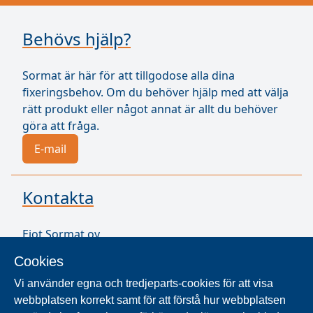
Behövs hjälp?
Sormat är här för att tillgodose alla dina
fixeringsbehov. Om du behöver hjälp med att välja
rätt produkt eller något annat är allt du behöver
göra att fråga.
E-mail
Kontakta
Ejot Sormat oy
Vähäkorventie 10
Cookies
21250 Masku
Finland
Vi använder egna och tredjeparts-cookies för att visa
VAT ID FI17077231
webbplatsen korrekt samt för att förstå hur webbplatsen