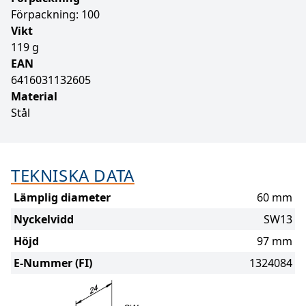
Förpackning: 100
Vikt
119 g
EAN
6416031132605
Material
Stål
TEKNISKA DATA
Lämplig diameter
60 mm
Nyckelvidd
SW13
Höjd
97 mm
E-Nummer (FI)
1324084