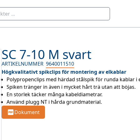
SC 7-10 M svart
ARTIKELNUMMER
9640011510
Högkvalitativt spikclips för montering av elkablar
Polypropenclips med härdad stålspik för runda kablar i e
Spiken tränger in även i mycket hårt trä utan att böjas.
En storlek täcker många kabeldiametrar.
Använd plugg NT i hårda grundmaterial.
Dokument