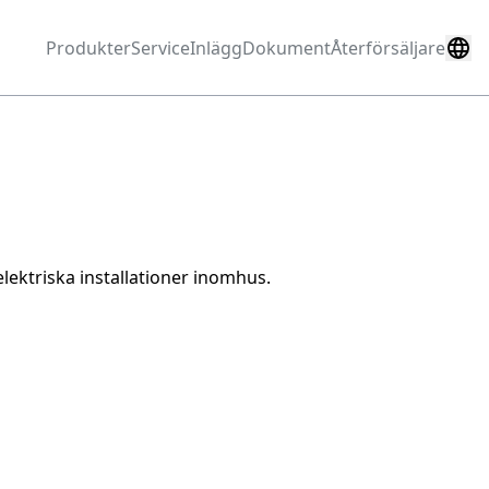
Produkter
Service
Inlägg
Dokument
Återförsäljare
lektriska installationer inomhus.