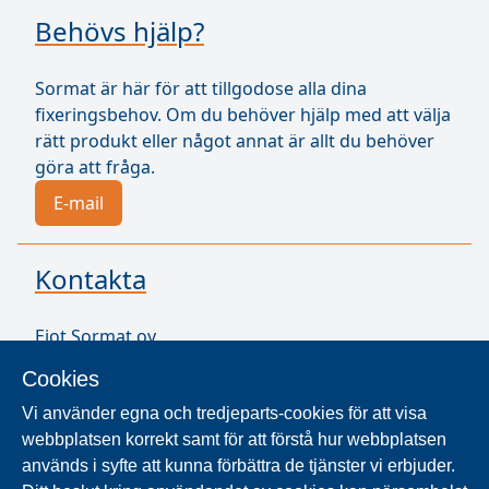
Behövs hjälp?
Sormat är här för att tillgodose alla dina
fixeringsbehov. Om du behöver hjälp med att välja
rätt produkt eller något annat är allt du behöver
göra att fråga.
E-mail
Kontakta
Ejot Sormat oy
Vähäkorventie 10
Cookies
21250 Masku
Finland
Vi använder egna och tredjeparts-cookies för att visa
VAT ID FI17077231
webbplatsen korrekt samt för att förstå hur webbplatsen
används i syfte att kunna förbättra de tjänster vi erbjuder.