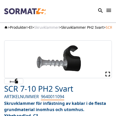
Produkter
El
Skruvklammer
Skruvklammer PH2 Svart
SCR 7
SCR 7-10 PH2 Svart
ARTIKELNUMMER
9640011094
Skruvklammer för infästning av kablar i de flesta
grundmaterial inomhus och utomhus.
Ytbehandlad, C3.