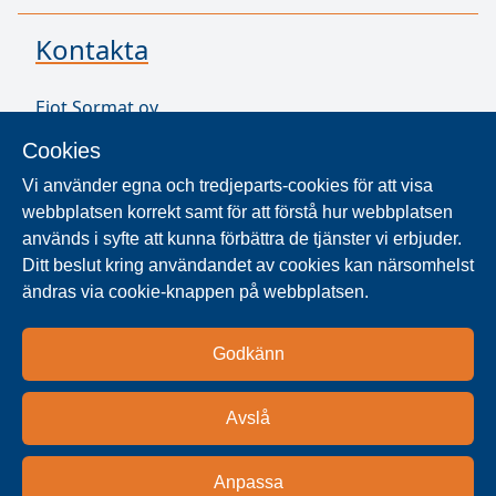
Kontakta
Ejot Sormat oy
Vähäkorventie 10
Cookies
21250 Masku
Finland
Vi använder egna och tredjeparts-cookies för att visa
VAT ID FI17077231
webbplatsen korrekt samt för att förstå hur webbplatsen
används i syfte att kunna förbättra de tjänster vi erbjuder.
Ditt beslut kring användandet av cookies kan närsomhelst
SÖK ÅTERFÖRSÄLJARE
ändras via cookie-knappen på webbplatsen.
Produkter säljs i över 40 länder. Använd sökaren
Godkänn
för att hitta våra nationella och regionala
distributionspartners och lokala återförsäljare.
Avslå
Hitta
Anpassa