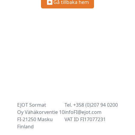
Gå tillbaka hem
EJOT Sormat
Tel. +358 (0)207 94 0200
Oy Vähäkorventie 10
infoFI@ejot.com
FI-21250 Masku
VAT ID FI17077231
Finland