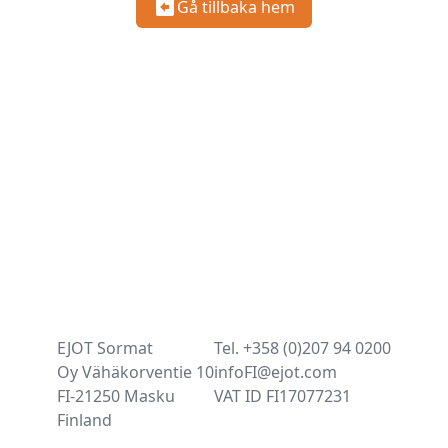
Gå tillbaka hem
EJOT Sormat
Tel. +358 (0)207 94 0200
Oy Vähäkorventie 10
infoFI@ejot.com
FI-21250 Masku
VAT ID FI17077231
Finland