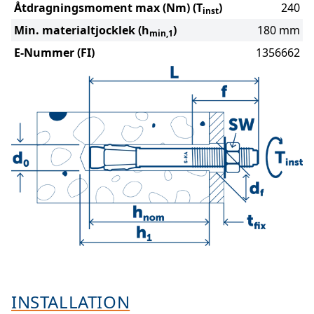
Åtdragningsmoment max (Nm) (T
)
240
inst
Min. materialtjocklek (h
)
180 mm
min,1
E-Nummer (FI)
1356662
INSTALLATION