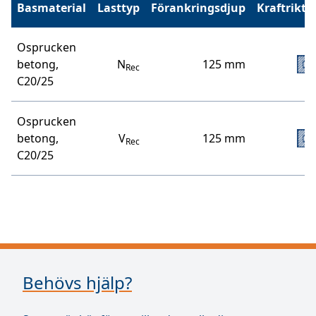
Basmaterial
Lasttyp
Förankringsdjup
Kraftriktn
Osprucken
betong,
N
125 mm
Rec
C20/25
Osprucken
betong,
V
125 mm
Rec
C20/25
Behövs hjälp?