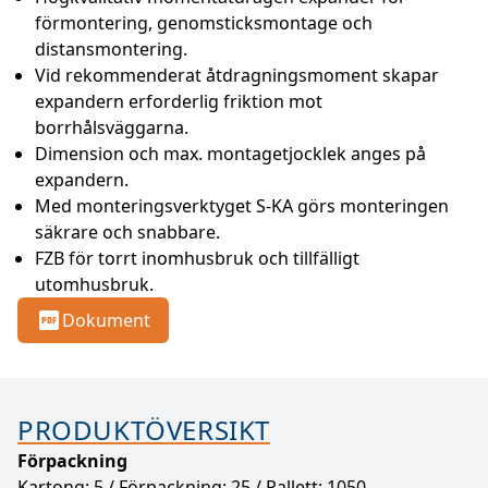
förmontering, genomsticksmontage och 
distansmontering.
Vid rekommenderat åtdragningsmoment skapar 
expandern erforderlig friktion mot 
borrhålsväggarna.
Dimension och max. montagetjocklek anges på 
expandern.
Med monteringsverktyget S-KA görs monteringen 
säkrare och snabbare.
FZB för torrt inomhusbruk och tillfälligt 
utomhusbruk.
Dokument
PRODUKTÖVERSIKT
Förpackning
Kartong: 5 / Förpackning: 25 / Pallett: 1050