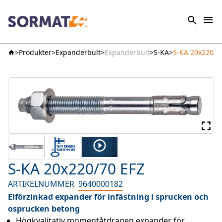
Produkter
Expanderbult
Expanderbult
S-KA
S-KA 20x220/7
S-KA 20x220/70 EFZ
ARTIKELNUMMER
9640000182
Elförzinkad expander för infästning i sprucken och
osprucken betong
Högkvalitativ momentåtdragen expander för 