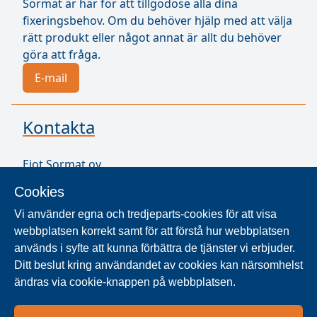
Sormat är här för att tillgodose alla dina
fixeringsbehov. Om du behöver hjälp med att välja
rätt produkt eller något annat är allt du behöver
göra att fråga.
E-mail
Kontakta
Ejot Sormat oy
Vähäkorventie 10
Cookies
21250 Masku
Finland
Vi använder egna och tredjeparts-cookies för att visa
VAT ID FI17077231
webbplatsen korrekt samt för att förstå hur webbplatsen
används i syfte att kunna förbättra de tjänster vi erbjuder.
Ditt beslut kring användandet av cookies kan närsomhelst
SÖK ÅTERFÖRSÄLJARE
ändras via cookie-knappen på webbplatsen.
Produkter säljs i över 40 länder. Använd sökaren