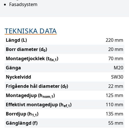
Fasadsystem
TEKNISKA DATA
Längd (L)
220 mm
Borr diameter (d
)
20 mm
0
Montagetjocklek (t
)
70 mm
fix,1
Gänga
M20
Nyckelvidd
SW30
Frigående hål diameter (d
)
22 mm
f
Montagedjup (h
)
125 mm
nom,1
Effektivt montagedjup (h
)
110 mm
ef,1
Borrdjup (h
)
135 mm
1,1
Gänglängd (f)
55 mm