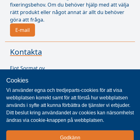
fixeringsbehov. Om du behöver hjälp med att välja
rätt produkt eller något annat är allt du behöver
göra att fråga.
E-mail
Kontakta
Ejot Sormat oy
Vähäkorventie 10
Cookies
21250 Masku
Finland
Vi använder egna och tredjeparts-cookies för att visa
VAT ID FI17077231
webbplatsen korrekt samt för att förstå hur webbplatsen
används i syfte att kunna förbättra de tjänster vi erbjuder.
Ditt beslut kring användandet av cookies kan närsomhelst
SÖK ÅTERFÖRSÄLJARE
ändras via cookie-knappen på webbplatsen.
Produkter säljs i över 40 länder. Använd sökaren
Godkänn