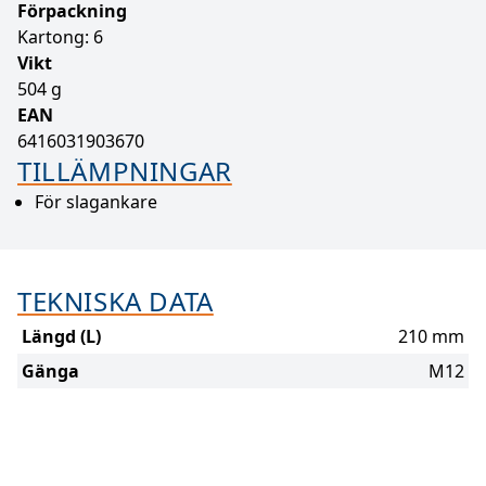
Förpackning
Kartong: 6
Vikt
504 g
EAN
6416031903670
TILLÄMPNINGAR
För slagankare
TEKNISKA DATA
Längd (L)
210 mm
Gänga
M12