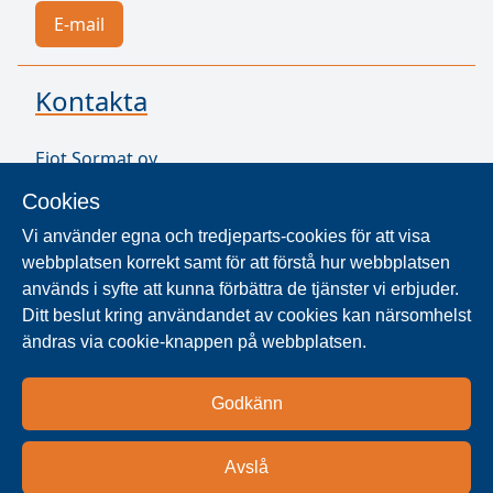
E-mail
Kontakta
Ejot Sormat oy
Vähäkorventie 10
Cookies
21250 Masku
Finland
Vi använder egna och tredjeparts-cookies för att visa
VAT ID FI17077231
webbplatsen korrekt samt för att förstå hur webbplatsen
används i syfte att kunna förbättra de tjänster vi erbjuder.
Ditt beslut kring användandet av cookies kan närsomhelst
SÖK ÅTERFÖRSÄLJARE
ändras via cookie-knappen på webbplatsen.
Produkter säljs i över 40 länder. Använd sökaren
Godkänn
för att hitta våra nationella och regionala
distributionspartners och lokala återförsäljare.
Avslå
Hitta