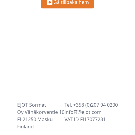
Gå tillbaka hem
EJOT Sormat
Tel. +358 (0)207 94 0200
Oy Vähäkorventie 10
infoFI@ejot.com
FI-21250 Masku
VAT ID FI17077231
Finland